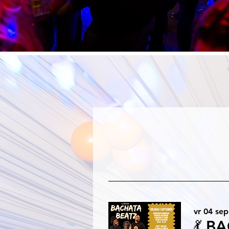
vr 04 sep
💃 B