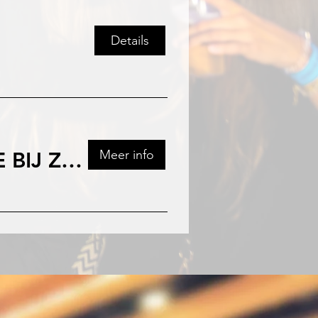
Details
Meer info
🎸🎶 THE EXPLOSION ROCKETS LIVE BIJ ZIDEWINDE! 🎶🎸