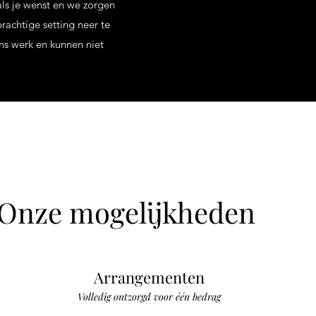
als je wenst en we zorgen
rachtige setting neer te
ons werk en kunnen niet
Onze mogelijkheden
Arrangementen
Volledig ontzorgd voor één bedrag