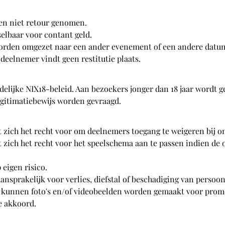
en niet retour genomen.
selbaar voor contant geld.
orden omgezet naar een ander evenement of een andere datu
deelnemer vindt geen restitutie plaats.
elijke NIX18-beleid. Aan bezoekers jonger dan 18 jaar wordt ge
egitimatiebewijs worden gevraagd.
 zich het recht voor om deelnemers toegang te weigeren bij o
t zich het recht voor het speelschema aan te passen indien d
eigen risico.
 aansprakelijk voor verlies, diefstal of beschadiging van perso
 kunnen foto's en/of videobeelden worden gemaakt voor prom
e akkoord.