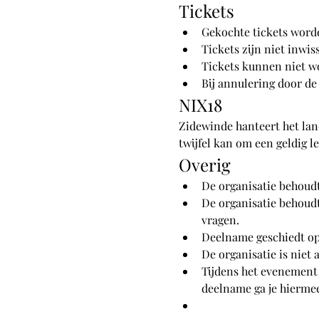
Tickets
Gekochte tickets word
Tickets zijn niet inwis
Tickets kunnen niet w
Bij annulering door de 
NIX18
Zidewinde hanteert het land
twijfel kan om een geldig l
Overig
De organisatie behoudt
De organisatie behoud
vragen.
Deelname geschiedt op 
De organisatie is niet
Tijdens het evenement
deelname ga je hierme