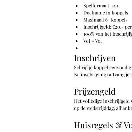
Spelformaat: 501
Deelname in koppels
Maximaal 64 koppels
Inschrijfgeld: €20,- pe
100% van het inschrijf
Vol = Vol
Inschrijven
Schrijf je koppel eenvoudig
Na inschrijving ontvang je e
Prijzengeld
Het volledige inschrijfgeld
op de wedstrijddag, afhank
Huisregels & V