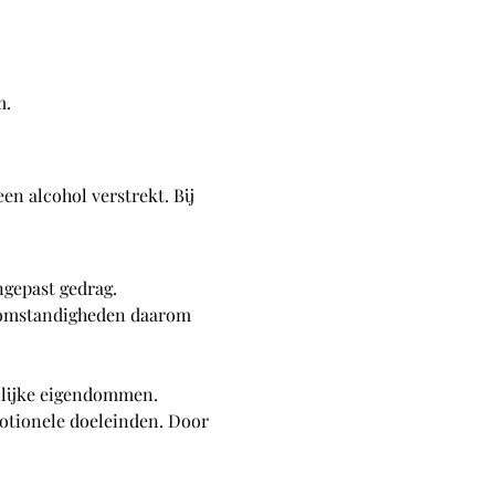
m.
en alcohol verstrekt. Bij 
ngepast gedrag.
e omstandigheden daarom 
onlijke eigendommen.
otionele doeleinden. Door 