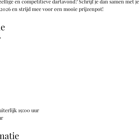
ezellige en competitieve dartavond? Schrijf je dan samen met je
026 en strijd mee voor een mooie prijzenpot!
ie
6
terlijk 19:00 uur
ur
matie