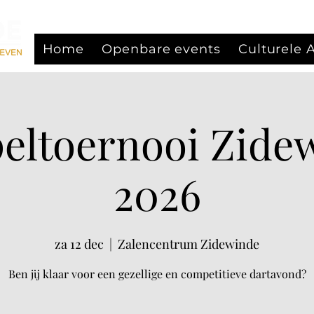
Home
Openbare events
Culturele
eltoernooi Zide
2026
za 12 dec
  |  
Zalencentrum Zidewinde
Ben jij klaar voor een gezellige en competitieve dartavond?