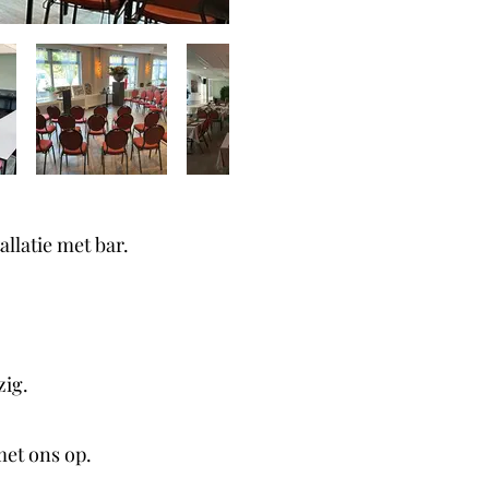
allatie met bar.
zig.
met ons op.