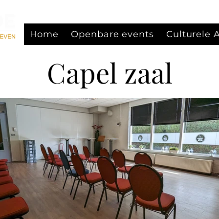
Home
Openbare events
Culturele
Capel zaal