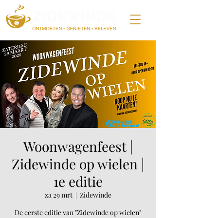
Woonwagenfeest |
Zidewinde op wielen |
1e editie
za 29 mrt
  |  
Zidewinde
De eerste editie van "Zidewinde op wielen"