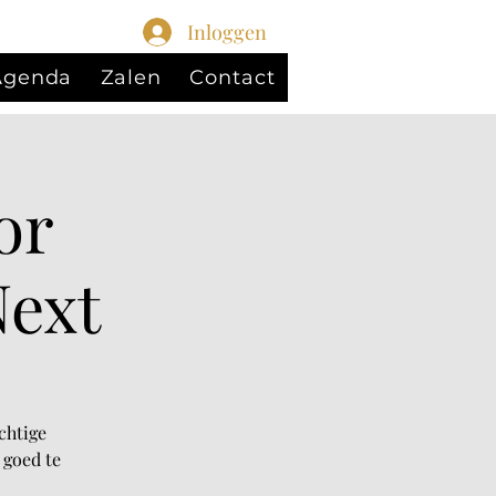
Inloggen
 Agenda
Zalen
Contact
or
Next
chtige
 goed te