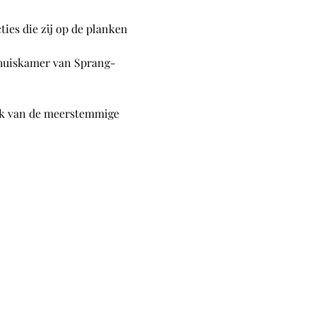
ies die zij op de planken 
e huiskamer van Sprang-
ook van de meerstemmige 