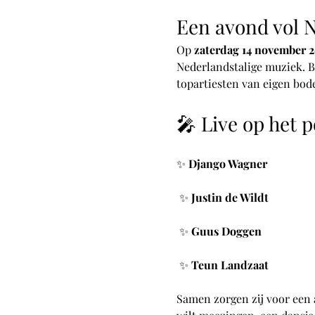
Een avond vol N
Op 
zaterdag 14 november 
Nederlandstalige muziek. Be
topartiesten van eigen bod
🎤 Live op het 
✨ 
Django Wagner
 ✨ 
Justin de Wildt
 ✨ 
Guus Doggen
 ✨ 
Teun Landzaat
Samen zorgen zij voor een a