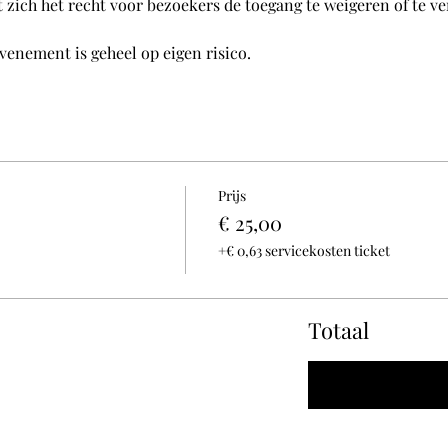
 zich het recht voor bezoekers de toegang te weigeren of te v
venement is geheel op eigen risico.
Prijs
€ 25,00
+€ 0,63 servicekosten ticket
Totaal