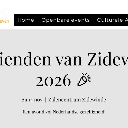
Home
Openbare events
Culturele
rienden van Zide
2026 🎉
za 14 nov
  |  
Zalencentrum Zidewinde
Een avond vol Nederlandse gezelligheid!