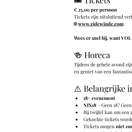
€ 25,00 per persoon
Tickets zijn uitsluitend ver
🌐 
www.zidewinde.com
Wees er snel bij, want VOL
🍻 Horeca
Tijdens de gehele avond zij
en geniet van een fantastis
⚠️ Belangrijke 
18+ evenement
NIX18
 – Geen 18? Geen
Bij twijfel kan om een
Gekochte tickets word
Tickets mogen 
niet zo