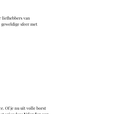
 liefhebbers van 
 geweldige sfeer met 
 Of je nu uit volle borst 