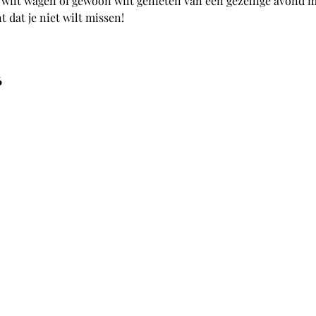
 wilt wagen of gewoon wilt genieten van een gezellige avond m
t dat je niet wilt missen!
6