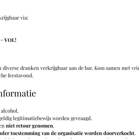
krijgbaar via:
 = VOL!
n diverse dranken verkrijgbaar aan de bar. Kom samen met vrien
che feestavond.
informatie
 alcohol.
 geldig legitimatiebewijs worden gevraagd.
en 
niet retour genomen
.
nder toestemming van de organisatie worden doorverkocht
.