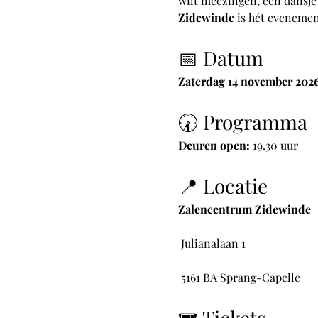
wilt meezingen, een dansje
Zidewinde
 is hét evenemen
📅 Datum
Zaterdag 14 november 202
🕢 Programma
Deuren open:
 19.30 uur
📍 Locatie
Zalencentrum Zidewinde
 Julianalaan 1
 5161 BA Sprang-Capelle
🎟️ Tickets