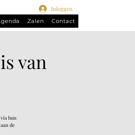
Inloggen
 Agenda
Zalen
Contact
is van
 via hun
 aan de