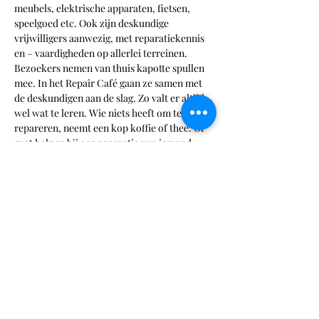
meubels, elektrische apparaten, fietsen, 
speelgoed etc. Ook zijn deskundige 
vrijwilligers aanwezig, met reparatiekennis 
en – vaardigheden op allerlei terreinen.
Bezoekers nemen van thuis kapotte spullen 
mee. In het Repair Café gaan ze samen met 
de deskundigen aan de slag. Zo valt er altijd 
wel wat te leren. Wie niets heeft om te 
repareren, neemt een kop koffie of thee. Of 
gaat helpen bij een reparatie van iemand 
anders. Je kunt ook altijd inspiratie opdoen 
aan de leestafel, waar boeken over 
repareren en klussen ter inzage liggen.
Meer informatie via: 
https://www.repaircafe.org/cafe/repair-
cafe-sprang-capelle-zidewinde/
Deel dit evenement