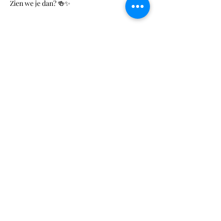
Zien we je dan? 🍻✨
Tickets
Verkoop geëindigd op
Soort ticket
Standaardticket
Prijs
€ 25,00
+€ 0,63 servicekosten ticket
Deel dit evenement