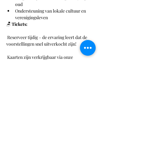
oud
Ondersteuning van lokale cultuur en 
verenigingsleven
🪑 
Tickets:
 Reserveer tijdig – de ervaring leert dat de 
voorstellingen snel uitverkocht zijn!
 Kaarten zijn verkrijgbaar via onze 
ticketservice op:
 👉 
www.zidewinde.com
 🎫 
Entreeprijs: €10,-
 (exclusief 
servicekosten)
📢 
Tip:
 Na afloop van de zaterdagvoorstellingen (7 
en 14 maart) is er 
live muziek
 in de foyer! 
Blijf gezellig hangen, borrel na en geniet van 
een sfeervolle afsluiting van de avond.