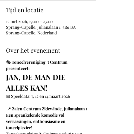
Tijd en locatie
12 mrt 2026, 19:00 – 23:00
Sprang-Capelle, Julianalaan 1, 5161 BA
Sprang-Capelle, Nederland
Over het evenement
🎭 
Toneelvereniging ’t Centrum 
presenteert:
JAN, DE MAN DIE 
ALLES KAN!
📅 Speeldata: 7, 12 en 14 maart 2026
 📍 
Zalen Centrum Zidewinde, Julianalaan 1
Een sprankelende komedie vol 
verrassingen, enthousiasme en 
toneelplezier!
Toneelvereniging 
’t Centrum
 nodigt u van 