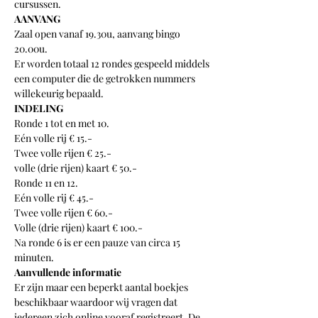
cursussen.
AANVANG
Zaal open vanaf 19.30u, aanvang bingo 
20.00u.
Er worden totaal 12 rondes gespeeld middels 
een computer die de getrokken nummers 
willekeurig bepaald.
INDELING
Ronde 1 tot en met 10.
Eén volle rij € 15.-
Twee volle rijen € 25.-
volle (drie rijen) kaart € 50.-
Ronde 11 en 12.
Eén volle rij € 45.-
Twee volle rijen € 60.-
Volle (drie rijen) kaart € 100.-
Na ronde 6 is er een pauze van circa 15 
minuten. 
Aanvullende informatie
Er zijn maar een beperkt aantal boekjes 
beschikbaar waardoor wij vragen dat 
iedereen zich online vooraf registreert. De 