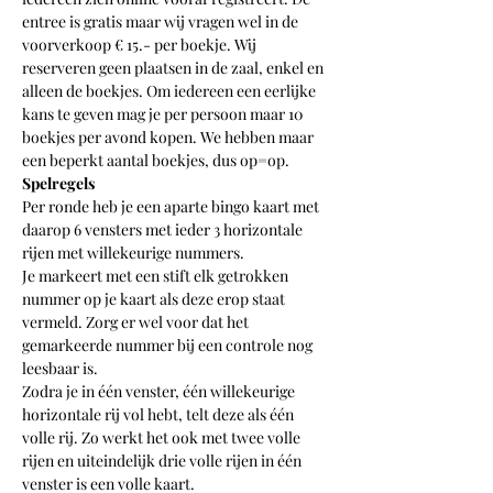
entree is gratis maar wij vragen wel in de 
voorverkoop € 15.- per boekje. Wij 
reserveren geen plaatsen in de zaal, enkel en 
alleen de boekjes. Om iedereen een eerlijke 
kans te geven mag je per persoon maar 10 
boekjes per avond kopen. We hebben maar 
een beperkt aantal boekjes, dus op=op.
Spelregels
Per ronde heb je een aparte bingo kaart met 
daarop 6 vensters met ieder 3 horizontale 
rijen met willekeurige nummers.
Je markeert met een stift elk getrokken 
nummer op je kaart als deze erop staat 
vermeld. Zorg er wel voor dat het 
gemarkeerde nummer bij een controle nog 
leesbaar is. 
Zodra je in één venster, één willekeurige 
horizontale rij vol hebt, telt deze als één 
volle rij. Zo werkt het ook met twee volle 
rijen en uiteindelijk drie volle rijen in één 
venster is een volle kaart. 