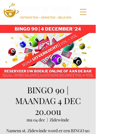
BINGO 90 |
MAANDAG 4 DEC
20.00u
ma 04 dec
  |  
Zidewinde
Namens st. Zidewinde word er een BINGO 90