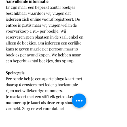
Aanvullende informatie
Er zijn maar een beperkt aantal boekjes 
beschikbaar waardoor wij vragen dat 
iedereen zich online vooraf registreert. De 
entree is gratis maar wij vragen wel in de 
voorverkoop € 15.- per boekje. Wij 
reserveren geen plaatsen in de zaal, enkel en 
alleen de boekjes. Om iedereen een eerlijke 
kans te geven mag je per persoon maar 10 
boekjes per avond kopen. We hebben maar 
een beperkt aantal boekjes, dus op=op.
Spelregels
Per ronde heb je een aparte bingo kaart met 
daarop 6 vensters met ieder 3 horizontale 
rijen met willekeurige nummers.
Je markeert met een stift elk getrokken 
nummer op je kaart als deze erop staat 
vermeld. Zorg er wel voor dat het 
gemarkeerde nummer bij een controle nog 
leesbaar is. Zodra je in één venster, één 
willekeurige horizontale rij vol hebt, telt 