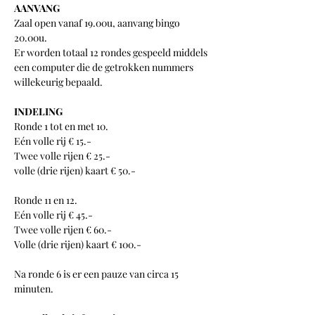
AANVANG
Zaal open vanaf 19.00u, aanvang bingo 
20.00u.
Er worden totaal 12 rondes gespeeld middels 
een computer die de getrokken nummers 
willekeurig bepaald.
INDELING
Ronde 1 tot en met 10.
Eén volle rij € 15.-
Twee volle rijen € 25.-
volle (drie rijen) kaart € 50.-
Ronde 11 en 12.
Eén volle rij € 45.-
Twee volle rijen € 60.-
Volle (drie rijen) kaart € 100.-
Na ronde 6 is er een pauze van circa 15 
minuten.