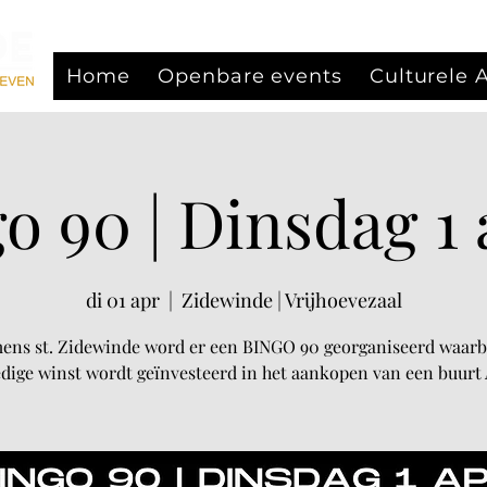
Home
Openbare events
Culturele
o 90 | Dinsdag 1 
di 01 apr
  |  
Zidewinde | Vrijhoevezaal
ens st. Zidewinde word er een BINGO 90 georganiseerd waarbi
edige winst wordt geïnvesteerd in het aankopen van een buurt