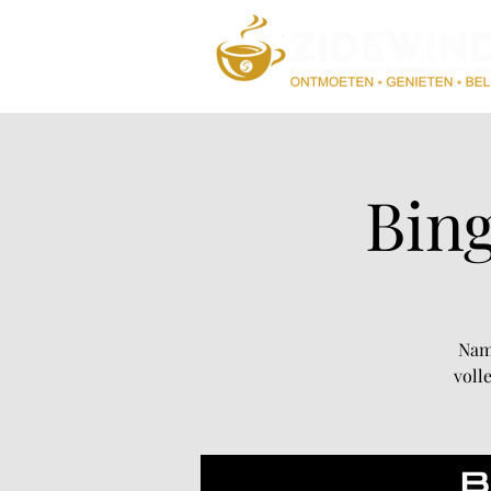
Bing
Nam
voll