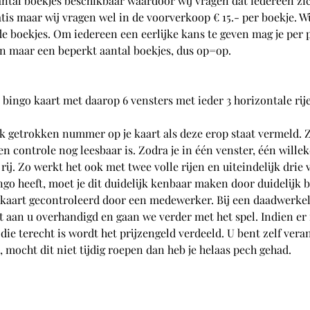
antal boekjes beschikbaar waardoor wij vragen dat iedereen zic
ratis maar wij vragen wel in de voorverkoop € 15.- per boekje. W
 de boekjes. Om iedereen een eerlijke kans te geven mag je per
 maar een beperkt aantal boekjes, dus op=op.
 bingo kaart met daarop 6 vensters met ieder 3 horizontale rij
lk getrokken nummer op je kaart als deze erop staat vermeld. Z
controle nog leesbaar is. Zodra je in één venster, één willeke
 rij. Zo werkt het ook met twee volle rijen en uiteindelijk drie v
ingo heeft, moet je dit duidelijk kenbaar maken door duidelijk 
 kaart gecontroleerd door een medewerker. Bij een daadwerkel
ct aan u overhandigd en gaan we verder met het spel. Indien e
 die terecht is wordt het prijzengeld verdeeld. U bent zelf ver
 mocht dit niet tijdig roepen dan heb je helaas pech gehad.