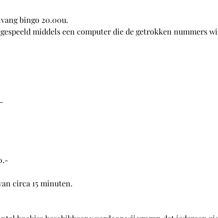
nvang bingo 20.00u.
 gespeeld middels een computer die de getrokken nummers wil
-
0.-
van circa 15 minuten.