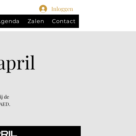
Inloggen
 Agenda
Zalen
Contact
april
j de
 AED.