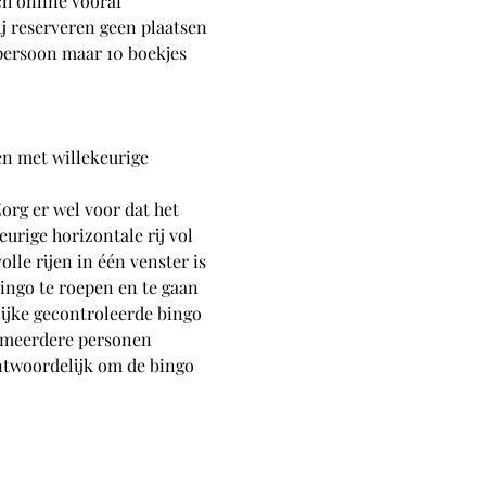
h online vooraf 
ij reserveren geen plaatsen 
 persoon maar 10 boekjes 
en met willekeurige 
org er wel voor dat het 
urige horizontale rij vol 
olle rijen in één venster is 
bingo te roepen en te gaan 
ijke gecontroleerde bingo 
r meerdere personen 
antwoordelijk om de bingo 