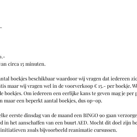
-
0.-
van circa 15 minuten. 
antal boekjes beschikbaar waardoor wij vragen dat iedereen zic
ratis maar wij vragen wel in de voorverkoop € 15.- per boekje. W
 de boekjes. Om iedereen een eerlijke kans te geven mag je per
 maar een beperkt aantal boekjes, dus op=op.
 elke eerste dinsdag van de maand een BINGO 90 gaan verzorge
d in het aanschaffen van een buurt AED. Mocht dit doel zijn b
initiatieven zoals bijvoorbeeld reanimatie cursussen.