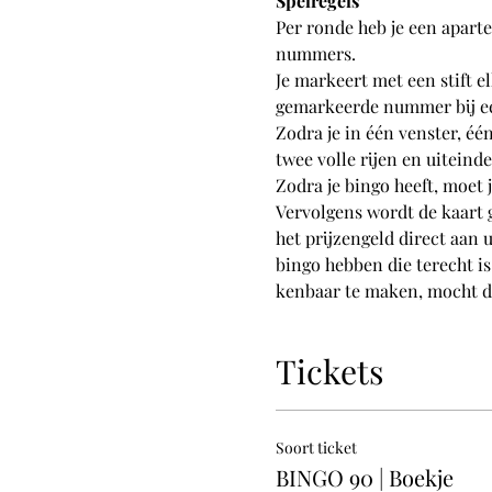
Spelregels
Per ronde heb je een aparte
nummers.
Je markeert met een stift e
gemarkeerde nummer bij een
Zodra je in één venster, één
twee volle rijen en uiteindel
Zodra je bingo heeft, moet 
Vervolgens wordt de kaart 
het prijzengeld direct aan 
bingo hebben die terecht is
kenbaar te maken, mocht dit
Tickets
Soort ticket
BINGO 90 | Boekje