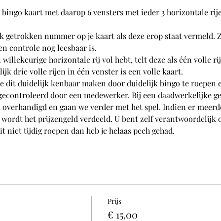
 bingo kaart met daarop 6 vensters met ieder 3 horizontale rij
lk getrokken nummer op je kaart als deze erop staat vermeld. Z
 controle nog leesbaar is. 
 willekeurige horizontale rij vol hebt, telt deze als één volle r
ijk drie volle rijen in één venster is een volle kaart. 
je dit duidelijk kenbaar maken door duidelijk bingo te roepen e
gecontroleerd door een medewerker. Bij een daadwerkelijke g
u overhandigd en gaan we verder met het spel. Indien er meerde
 wordt het prijzengeld verdeeld. U bent zelf verantwoordelijk 
 niet tijdig roepen dan heb je helaas pech gehad. 
Prijs
€ 15,00