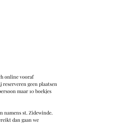
h online vooraf 
ij reserveren geen plaatsen 
 persoon maar 10 boekjes 
n namens st. Zidewinde. 
ereikt dan gaan we 