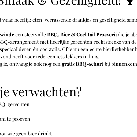
nd waar heerlijk eten, verrassende drankjes en gezelligheid s
ewinde
 een sfeervolle 
BBQ, Bier & Cocktail Proeverij
 die je a
BBQ-arrangement met heerlijke gerechten rechtstreeks van de 
speciaalbieren én cocktails. Of je nu een echte bierliefhebber b
avond heeft voor iedereen iets lekkers in huis.
g is, ontvang je ook nog een 
gratis BBQ-schort
 bij binnenkom
je verwachten?
BBQ-gerechten
 om te proeven
oor wie geen bier drinkt