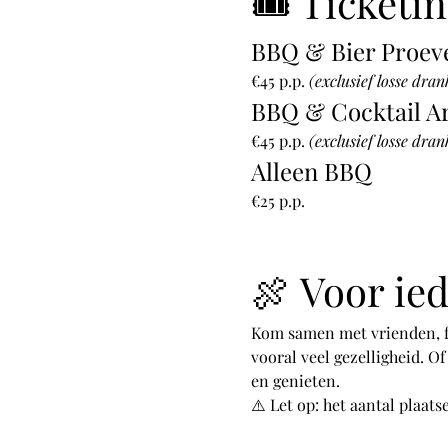
🎟 Ticketi
BBQ & Bier Proeve
€45 p.p. 
(exclusief losse dran
BBQ & Cocktail A
€45 p.p. 
(exclusief losse dran
Alleen BBQ
€25 p.p.
🍖 Voor ie
Kom samen met vrienden, fam
vooral veel gezelligheid. O
en genieten.
⚠️ Let op: het aantal plaats