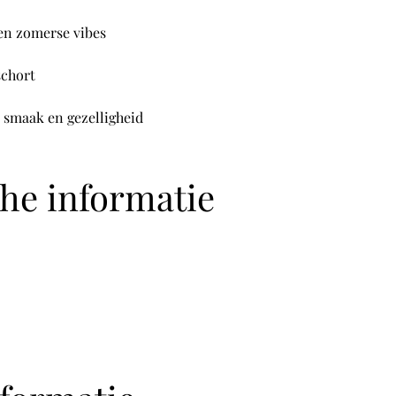
 en zomerse vibes
schort
 smaak en gezelligheid
che informatie