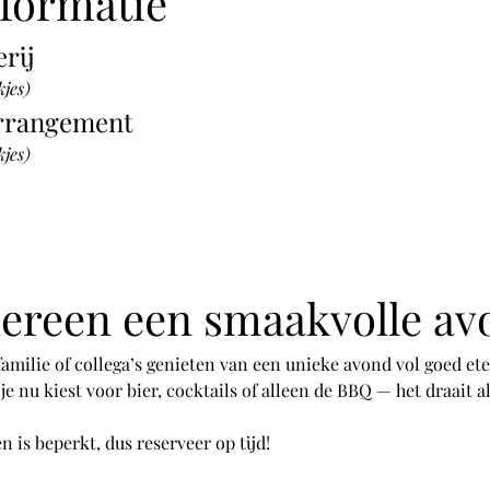
nformatie
rij
kjes)
rrangement
kjes)
dereen een smaakvolle av
ilie of collega’s genieten van een unieke avond vol goed eten
f je nu kiest voor bier, cocktails of alleen de BBQ — het draait
en is beperkt, dus reserveer op tijd!