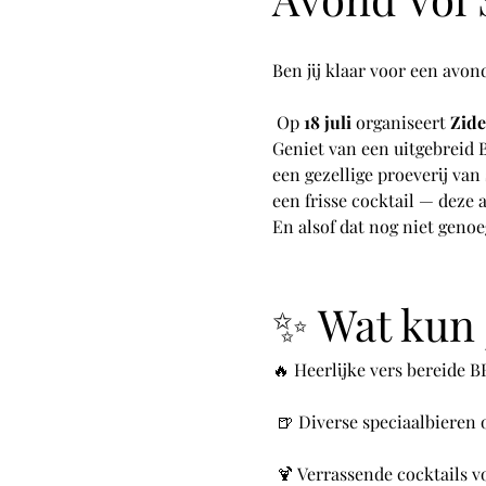
Ben jij klaar voor een avo
 Op 
18 juli
 organiseert 
Zid
Geniet van een uitgebreid 
een gezellige proeverij van 
een frisse cocktail — deze 
En alsof dat nog niet genoe
✨ Wat kun 
🔥 Heerlijke vers bereide 
 🍺 Diverse speciaalbieren
 🍹 Verrassende cocktails v