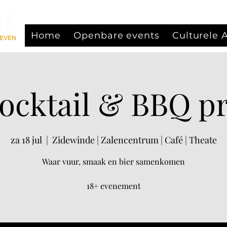
Home
Openbare events
Culturele
Cocktail & BBQ pr
za 18 jul
  |  
Zidewinde | Zalencentrum | Café | Theate
Waar vuur, smaak en bier samenkomen
18+ evenement