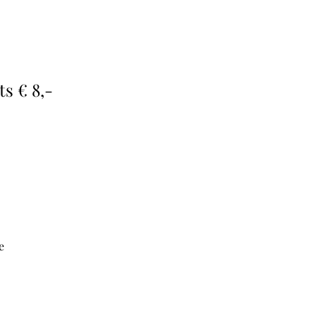
ts € 8,- 
e