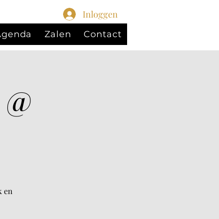
Inloggen
 Agenda
Zalen
Contact
Z @
k en