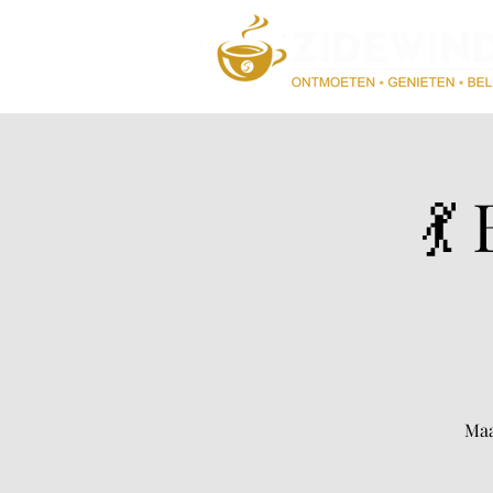
💃
Maa