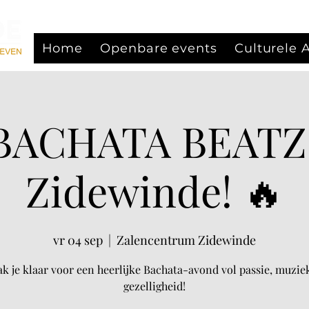
Home
Openbare events
Culturele
 BACHATA BEAT
Zidewinde! 🔥
vr 04 sep
  |  
Zalencentrum Zidewinde
k je klaar voor een heerlijke Bachata-avond vol passie, muzie
gezelligheid!