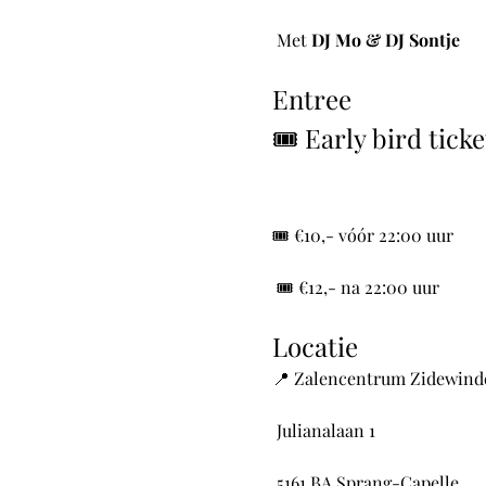
 Met 
DJ Mo & DJ Sontje
Entree
🎟️ Early bird ticke
🎟️ €10,- vóór 22:00 uur
 🎟️ €12,- na 22:00 uur
Locatie
📍 Zalencentrum Zidewind
 Julianalaan 1
 5161 BA Sprang-Capelle