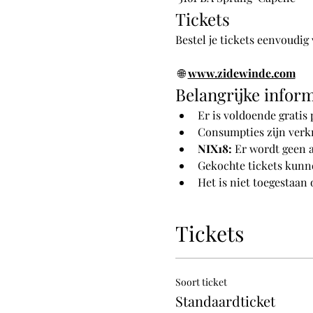
Tickets
Bestel je tickets eenvoudig 
 🌐 
www.zidewinde.com
Belangrijke inform
Er is voldoende gratis
Consumpties zijn verkr
NIX18:
 Er wordt geen 
Gekochte tickets kunn
Het is niet toegestaan
Tickets
Soort ticket
Standaardticket