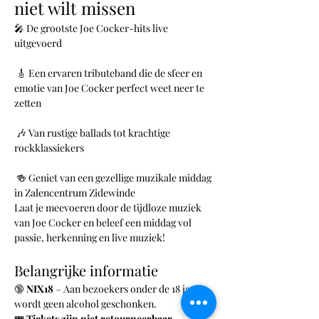
niet wilt missen
🎤 De grootste Joe Cocker-hits live 
uitgevoerd
 🎸 Een ervaren tributeband die de sfeer en 
emotie van Joe Cocker perfect weet neer te 
zetten
 🎶 Van rustige ballads tot krachtige 
rockklassiekers
 🍻 Geniet van een gezellige muzikale middag 
in Zalencentrum Zidewinde
Laat je meevoeren door de tijdloze muziek 
van Joe Cocker en beleef een middag vol 
passie, herkenning en live muziek!
Belangrijke informatie
🔞 
NIX18
 – Aan bezoekers onder de 18 jaar 
wordt geen alcohol geschonken.
🎟️ 
Tickets zijn niet retourneerbaar.