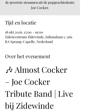
de grootste stemmen uit de popgeschiedenis:
Joe Cocker.
Tijd en locatie
18 okt 2026, 13:00 – 19:00
Zalencentrum Zidewinde, Julianalaan 1, 5161
BA Sprang-Capelle, Nederland
Over het evenement
🎶 Almost Cocker 
– Joe Cocker 
Tribute Band | Live 
bij Zidewinde