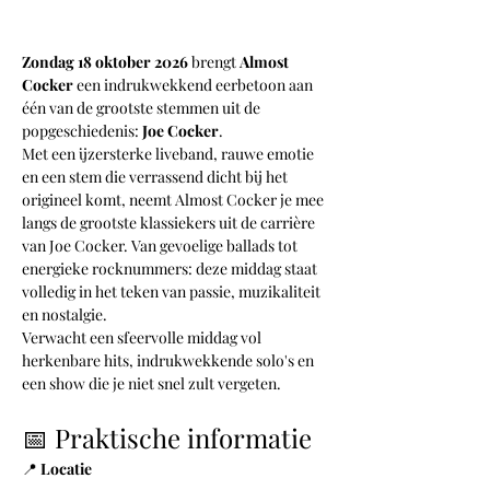
Zondag 18 oktober 2026
 brengt 
Almost 
Cocker
 een indrukwekkend eerbetoon aan 
één van de grootste stemmen uit de 
popgeschiedenis: 
Joe Cocker
.
Met een ijzersterke liveband, rauwe emotie 
en een stem die verrassend dicht bij het 
origineel komt, neemt Almost Cocker je mee 
langs de grootste klassiekers uit de carrière 
van Joe Cocker. Van gevoelige ballads tot 
energieke rocknummers: deze middag staat 
volledig in het teken van passie, muzikaliteit 
en nostalgie.
Verwacht een sfeervolle middag vol 
herkenbare hits, indrukwekkende solo's en 
een show die je niet snel zult vergeten.
📅 Praktische informatie
📍 
Locatie