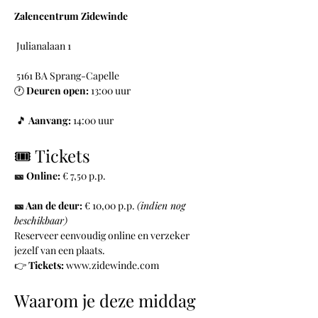
Zalencentrum Zidewinde
 Julianalaan 1
 5161 BA Sprang-Capelle
🕐 
Deuren open:
 13:00 uur
 🎵 
Aanvang:
 14:00 uur
🎟️ Tickets
🎫 Online:
 € 7,50 p.p.
🎫 Aan de deur:
 € 10,00 p.p. 
(indien nog 
beschikbaar)
Reserveer eenvoudig online en verzeker 
jezelf van een plaats.
👉 
Tickets:
www.zidewinde.com
Waarom je deze middag 